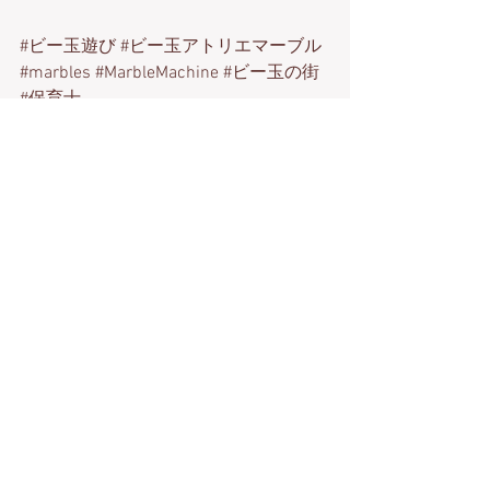
#ビー玉遊び
#ビー玉アトリエマーブル
#marbles
#MarbleMachine
#ビー玉の街
#保育士
新作おもちゃ
Marble Machine
コメント
コメントを追加…