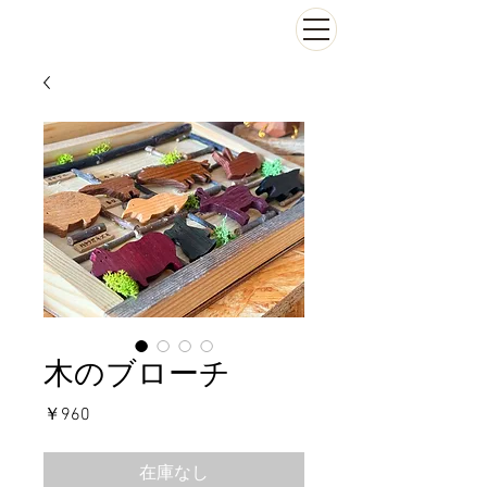
木のブローチ
価
￥960
格
在庫なし