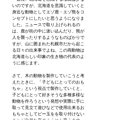
いのですが、北海道を意識していくと
身近な動物としてエゾ鹿・エゾ熊をコ
ンセプトにしたいと思うようになりま
した。ニュースで取り上げられるの
は、鹿が街の中に迷い込んだり、熊が
人を襲ったりするようなものばかりで
すが、山に囲まれた札幌市だから起こ
る日々の出来事でよね。この両動物は
北海道らしい印象の生き物の代表のよ
うに感じます。
さて、木の動物を製作していこうと考
えたときに、「子どもにとってのおも
ちゃ」という視点で製作していくと、
子どもにとって好きそうな多種多様な
動物を作ろうという発想や実際に手に
取って見立て遊びなどで使用出来るお
もちゃとしてビー玉をを取り付けない
ことが自然な形のようにも思えます
が、実際的に製品として人の手に渡っ
た時に、その製品にどんなメッセージ