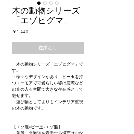
木の動物シリーズ
「エゾヒグマ」
価
￥1,440
格
在庫なし
・木の動物シリーズ「エゾヒグマ」で
す。
・様々なデザインがあり、ビー玉を持
つユーモアで可愛らしい姿は窓際など
の光の入る空間で大きな存在感として
魅せます。
・遊び物としてよりもインテリア重視
の木の動物です。
【エゾ鹿×ビー玉×エゾ熊】
・普段、北海道を意識する場面は少な