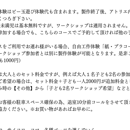
体験はビー玉遊び体験代も含まれます。製作終了後、アトリエ
くつろぎ下さい。
歳未満児は基本無料ですが、ワークショップは適用されません
参加する場合でも、こちらのコースでご予約して頂ければ他の
スをご利用でお連れ様がいる場合、自由工作体験「紙・プラコ
ークショップ参加者とは別に製作体験が可能となります。是非
も1000円）
は大人とのセット料金ですが、例えば大人１名子ども2名の参加
ご希望の場合は、セット料金＋子ども一人2000円が追加料金
み時の【その他】から「子ども2名ワークショップ希望」など
お客様の駐車スペース確保の為、退室10分前コールをさせて頂
協力ください。※お買い物があればお早めに。