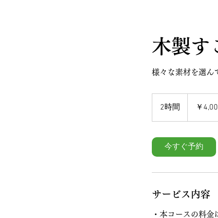
木製す
様々な素材を選ん
4,000
円
2時間
2
￥4,00
時
間
今すぐ予約
サービス内容
・本コースの料金