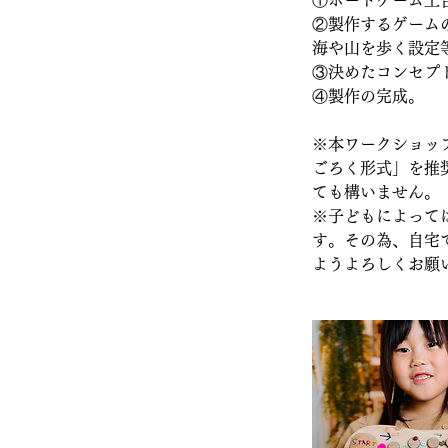
①ボードゲーム土
②製作するゲーム
海や山を歩く設定
③決めたコンセプ
④製作の完成。
※本ワークショッ
ごろく形式」を推
ても構いません。
※子どもによって
す。その為、自宅
ようよろしくお願