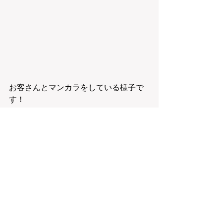
お客さんとマンカラをしている様子で
す！
なんとこのお客さん、、、前回の
丸井
今井のワークショップに参加して頂い
たお客様
でした！！！！
途中でお客さんが「実は・・」とお話
をされるまで全く気が付かずで、ひた
すら謝ります。苦笑
良いんですよ～！と優しく言葉を返し