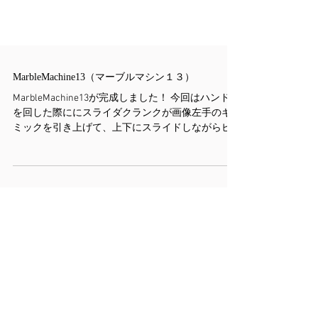
MarbleMachine13（マーブルマシン１３）
MarbleMachine13が完成しました！ 今回はハンドル
を回した際ににスライダクランクが画像左手のギ
ミックを引き上げて、上下にスライドしながらビ
ー玉を上昇させる機構を作りました。 一見簡単そ
うに見えるんですが、微調整もあり、思ったより
も時間が掛かってしまった作品です。...